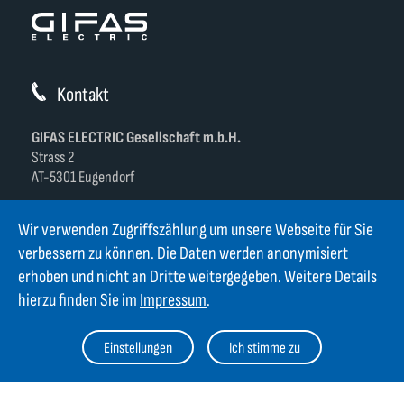
Kontakt
GIFAS ELECTRIC Gesellschaft m.b.H.
Strass 2
AT-5301 Eugendorf
AT
+43 6225 / 7191-0
Wir verwenden Zugriffszählung um unsere Webseite für Sie
DE
+49 8654 404 2000
verbessern zu können. Die Daten werden anonymisiert
verkauf@gifas.at
erhoben und nicht an Dritte weitergegeben. Weitere Details
hierzu finden Sie im
Impressum
.
Newsletter
Bleiben Sie immer auf dem Laufenden. Jetzt Newsletter
Einstellungen
Ich stimme zu
abonnieren und über Neuigkeiten informiert werden.