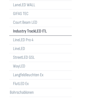
LaneLED WALL
GIFAS TEC
Court Beam LED
Industry TrackLED ITL
LineLED Pro 4
LineLED
StreetLED GSL
WayLED
Langfeldleuchten Ex
FlutLED Ex
Bohrschablonen