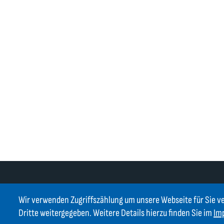
Wir verwenden Zugriffszählung um unsere Webseite für Sie v
Dritte weitergegeben. Weitere Details hierzu finden Sie im
Im