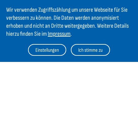
Strass 2
Wir verwenden Zugriffszählung um unsere Webseite für Sie
AT-5301 Eugendorf
verbessern zu können. Die Daten werden anonymisiert
AT
+43 6225 / 7191-0
erhoben und nicht an Dritte weitergegeben. Weitere Details
DE
+49 8654 404 2000
hierzu finden Sie im
Impressum
.
verkauf@gifas.at
Einstellungen
Ich stimme zu
Newsletter
Bleiben Sie immer auf dem Laufenden. Jetzt Newsletter
abonnieren und über Neuigkeiten informiert werden.
Jetzt anmelden
Kontakt
Links
Impressum
AGB
Einkauf