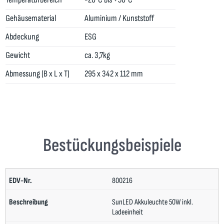
Gehäusematerial
Aluminium / Kunststoff
Abdeckung
ESG
Gewicht
ca. 3,7kg
Abmessung (B x L x T)
295 x 342 x 112 mm
Bestückungsbeispiele
800216
SunLED Akkuleuchte 50W inkl.
Ladeeinheit