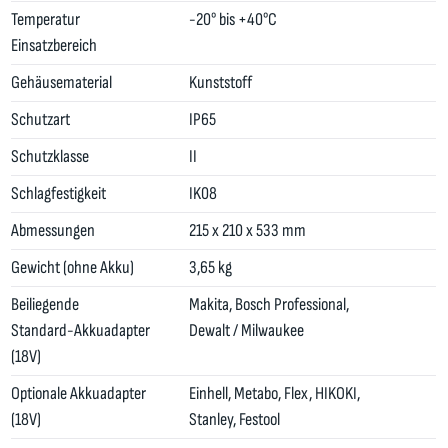
Temperatur
-20° bis +40°C
Einsatzbereich
Gehäusematerial
Kunststoff
Schutzart
IP65
Schutzklasse
II
Schlagfestigkeit
IK08
Abmessungen
215 x 210 x 533 mm
Gewicht (ohne Akku)
3,65 kg
Beiliegende
Makita, Bosch Professional,
Standard-Akkuadapter
Dewalt / Milwaukee
(18V)
Optionale Akkuadapter
Einhell, Metabo, Flex, HIKOKI,
(18V)
Stanley, Festool