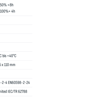
g 50% >8h
g 100%> 4h
C bis +40°C
5 x 110 mm
-2-4 EN60598-2-24
mited IEC/TR 62788