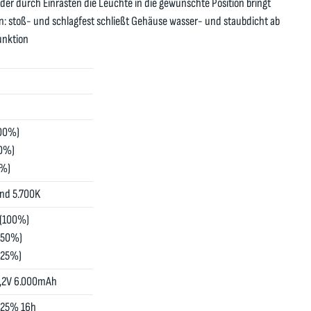
e, der durch Einrasten die Leuchte in die gewünschte Position bringt
: stoß- und schlagfest schließt Gehäuse wasser- und staubdicht ab
unktion
100%)
50%)
5%)
nd 5.700K
 (100%)
(50%)
(25%)
2,2V 6.000mAh
 25% 16h