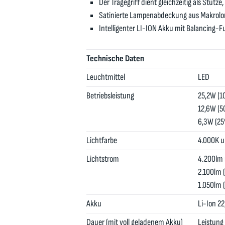
Der Tragegriff dient gleichzeitig als Stütz
Satinierte Lampenabdeckung aus Makrolon
Intelligenter LI-ION Akku mit Balancing-F
Technische Daten
Leuchtmittel
LED
Betriebsleistung
25,2W (
12,6W (
6,3W (2
Lichtfarbe
4.000K u
Lichtstrom
4.200lm
2.100lm 
1.050lm 
Akku
Li-Ion 2
Dauer (mit voll geladenem Akku)
Leistung