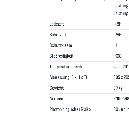
Leistun
Leistun
Ladezeit
< 8h
Schutzart
IP65
Schutzklasse
III
Stoßfestigkeit
IK08
Temperaturbereich
von -20°
Abmessung (B x H x T)
305 x 29
Gewicht
3,7kg
Normen
EN60598
Photobiologisches Risiko
RG1 unli